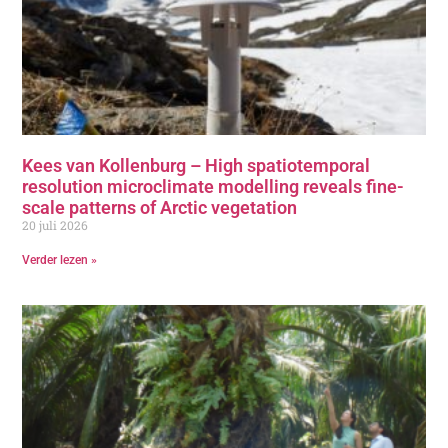
Kees van Kollenburg – High spatiotemporal
resolution microclimate modelling reveals fine-
scale patterns of Arctic vegetation
20 juli 2026
Verder lezen »