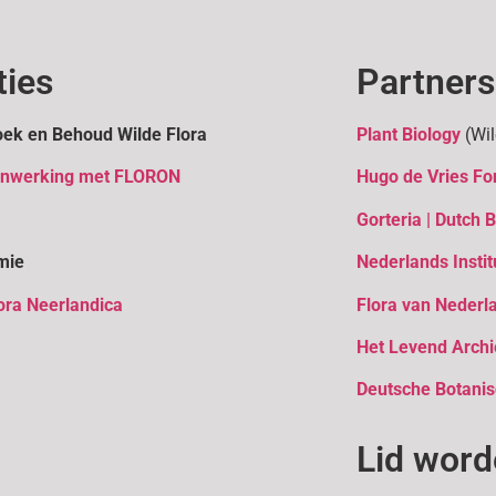
ties
Partners
ek en Behoud Wilde Flora
Plant Biology
(Wil
enwerking met FLORON
Hugo de Vries Fo
Gorteria | Dutch 
mie
Nederlands Instit
ora Neerlandica
Flora van Nederl
Het Levend Archi
D
eutsche Botanis
Lid wor