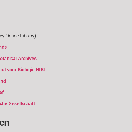
ey Online Library)
nds
Botanical Archives
uut voor Biologie NIBI
and
ef
che Gesellschaft
den