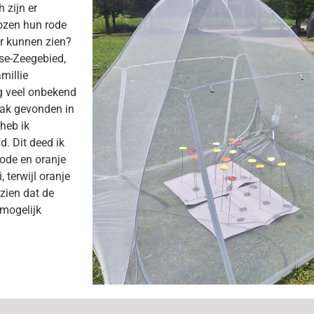
 zijn er
rozen hun rode
eur kunnen zien?
se-Zeegebied,
millie
og veel onbekend
aak gevonden in
heb ik
d. Dit deed ik
rode en oranje
 terwijl oranje
zien dat de
mogelijk