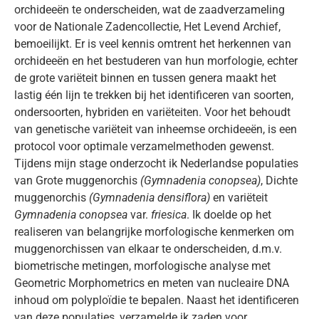
orchideeën te onderscheiden, wat de zaadverzameling
voor de Nationale Zadencollectie, Het Levend Archief,
bemoeilijkt. Er is veel kennis omtrent het herkennen van
orchideeën en het bestuderen van hun morfologie, echter
de grote variëteit binnen en tussen genera maakt het
lastig één lijn te trekken bij het identificeren van soorten,
ondersoorten, hybriden en variëteiten. Voor het behoudt
van genetische variëteit van inheemse orchideeën, is een
protocol voor optimale verzamelmethoden gewenst.
Tijdens mijn stage onderzocht ik Nederlandse populaties
van Grote muggenorchis
(Gymnadenia conopsea)
, Dichte
muggenorchis
(Gymnadenia densiflora)
en variëteit
Gymnadenia conopsea
var.
friesica
. Ik doelde op het
realiseren van belangrijke morfologische kenmerken om
muggenorchissen van elkaar te onderscheiden, d.m.v.
biometrische metingen, morfologische analyse met
Geometric Morphometrics en meten van nucleaire DNA
inhoud om polyploïdie te bepalen. Naast het identificeren
van deze populaties, verzamelde ik zaden voor